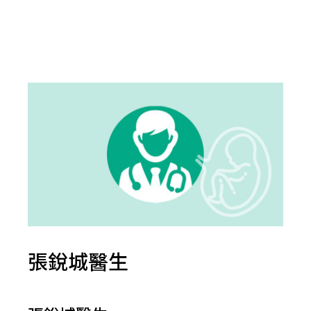
張銳城醫生