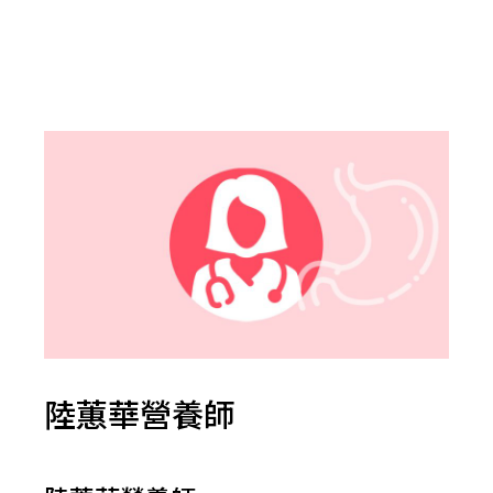
陸蕙華營養師