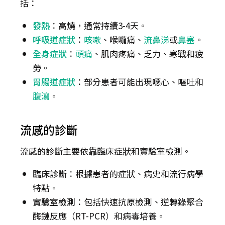
括：
發熱
：高燒，通常持續3-4天。
呼吸道症狀
：
咳嗽
、喉嚨痛、
流鼻涕
或
鼻塞
。
全身症狀
：
頭痛
、肌肉疼痛、乏力、寒戰和疲
勞。
胃腸道症狀
：部分患者可能出現噁心、嘔吐和
腹瀉
。
流感的診斷
流感的診斷主要依靠臨床症狀和實驗室檢測。
臨床診斷
：根據患者的症狀、病史和流行病學
特點。
實驗室檢測
：包括快速抗原檢測、逆轉錄聚合
酶鏈反應（RT-PCR）和病毒培養。