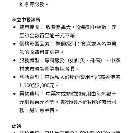
推拿等服務。
私營中醫診所
費用範圍： 收費差異大，從每劑中藥數十元
至診金數百至逾千元不等。
價格影響因素： 醫師級別：資深或著名中醫
師的收費可能更高。
服務類型：專科服務（如針灸、骨傷）、中藥
材或顆粒製劑等費用各異。
診所類型：高端私人診所的費用可能高達港幣
1,100至2,000元。
藥物費用： 中藥材或顆粒的費用由每劑數十
元到逾百元不等。 部分診所提供代客煎藥服
務，另計煎藥費。
建議