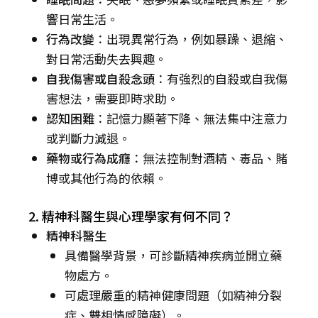
響日常生活。
行為改變
：出現異常行為，例如暴躁、退縮、
對日常活動失去興趣。
自我傷害或自殺念頭
：有強烈的自殺或自我傷
害想法，需要即時求助。
認知困難
：記憶力顯著下降、無法集中注意力
或判斷力減退。
藥物或行為成癮
：無法控制對酒精、毒品、賭
博或其他行為的依賴。
2. 精神科醫生與心理學家有何不同？
精神科醫生
具備醫學背景，可診斷精神疾病並開立藥
物處方。
可處理嚴重的精神健康問題（如精神分裂
症、雙相情感障礙）。