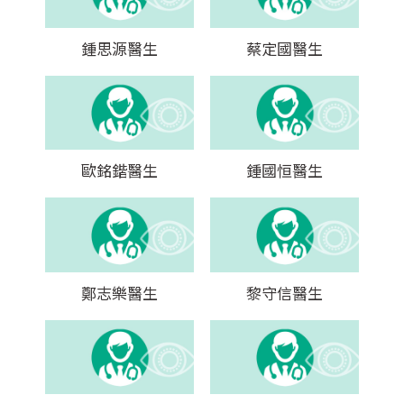
鍾思源醫生
蔡定國醫生
歐銘鍇醫生
鍾國恒醫生
鄭志樂醫生
黎守信醫生