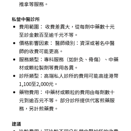
推拿等服務。
私營中醫診所
費用範圍： 收費差異大，從每劑中藥數十元
至診金數百至逾千元不等。
價格影響因素： 醫師級別：資深或著名中醫
師的收費可能更高。
服務類型：專科服務（如針灸、骨傷）、中藥
材或顆粒製劑等費用各異。
診所類型：高端私人診所的費用可能高達港幣
1,100至2,000元。
藥物費用： 中藥材或顆粒的費用由每劑數十
元到逾百元不等。 部分診所提供代客煎藥服
務，另計煎藥費。
建議