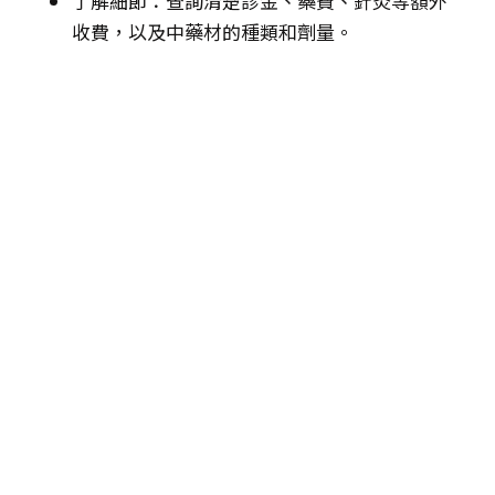
了解細節：查詢清楚診金、藥費、針灸等額外
收費，以及中藥材的種類和劑量。