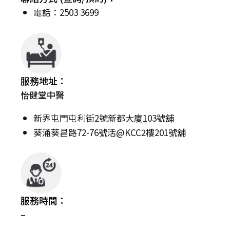
電話：2503 3699
服務地址：
怡健堂中醫
新界屯門屯利街2號新都大廈103號舖
葵涌葵昌路72-76號活@KCC2樓201號舖
服務時間：
–