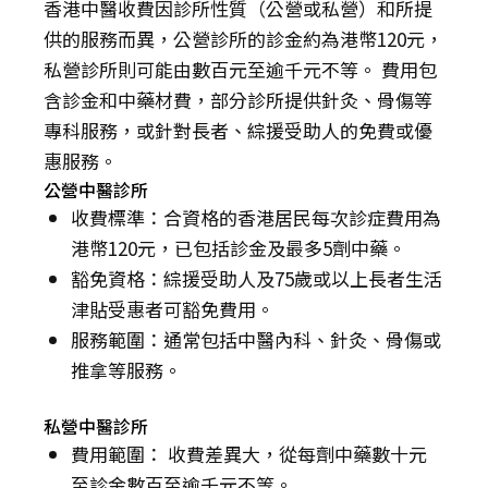
香港中醫收費因診所性質（公營或私營）和所提
供的服務而異，公營診所的診金約為港幣120元，
私營診所則可能由數百元至逾千元不等。 費用包
含診金和中藥材費，部分診所提供針灸、骨傷等
專科服務，或針對長者、綜援受助人的免費或優
惠服務。
公營中醫診所
收費標準：合資格的香港居民每次診症費用為
港幣120元，已包括診金及最多5劑中藥。
豁免資格：綜援受助人及75歲或以上長者生活
津貼受惠者可豁免費用。
服務範圍：通常包括中醫內科、針灸、骨傷或
推拿等服務。
私營中醫診所
費用範圍： 收費差異大，從每劑中藥數十元
至診金數百至逾千元不等。