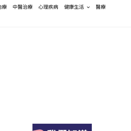
治療
中醫治療
心理疾病
健康生活
醫療