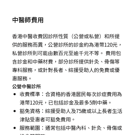
中醫師費用
香港中醫收費因診所性質（公營或私營）和所提
供的服務而異，公營診所的診金約為港幣120元，
私營診所則可能由數百元至逾千元不等。 費用包
含診金和中藥材費，部分診所提供針灸、骨傷等
專科服務，或針對長者、綜援受助人的免費或優
惠服務。
公營中醫診所
收費標準：合資格的香港居民每次診症費用為
港幣120元，已包括診金及最多5劑中藥。
豁免資格：綜援受助人及75歲或以上長者生活
津貼受惠者可豁免費用。
服務範圍：通常包括中醫內科、針灸、骨傷或