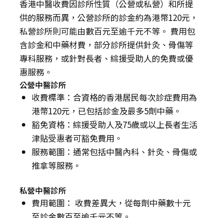
香港中醫收費因診所性質（公營或私營）和所提
供的服務而異，公營診所的診金約為港幣120元，
私營診所則可能由數百元至逾千元不等。 費用包
含診金和中藥材費，部分診所提供針灸、骨傷等
專科服務，或針對長者、綜援受助人的免費或優
惠服務。
公營中醫診所
收費標準：合資格的香港居民每次診症費用為
港幣120元，已包括診金及最多5劑中藥。
豁免資格：綜援受助人及75歲或以上長者生活
津貼受惠者可豁免費用。
服務範圍：通常包括中醫內科、針灸、骨傷或
推拿等服務。
私營中醫診所
費用範圍： 收費差異大，從每劑中藥數十元
至診金數百至逾千元不等。