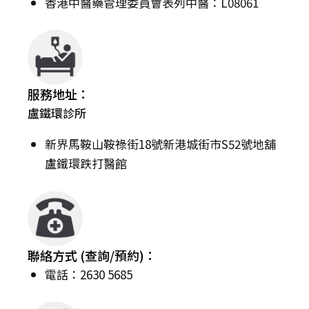
香港中醫藥管理委員會表列中醫：L08061
服務地址：
盧鐵環診所
新界馬鞍山鞍祿街18號新港城街市S52號地舖
盧鐵環跌打醫館
聯絡方式 (查詢/預約)：
電話：2630 5685