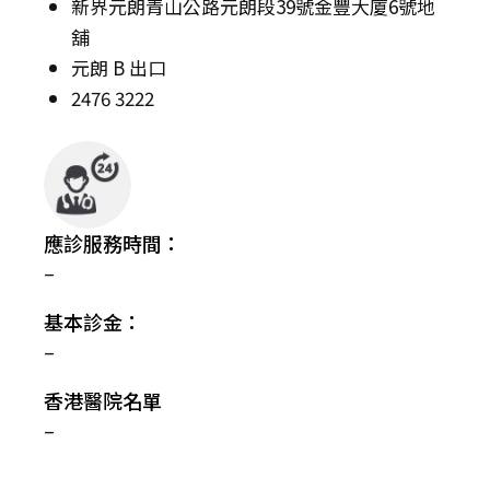
新界元朗青山公路元朗段39號金豐大廈6號地
舖
元朗 B 出口
2476 3222
應診服務時間：
–
基本診金：
–
香港醫院名單
–