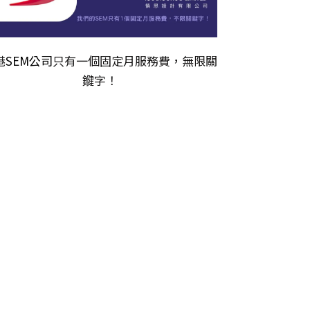
港
SEM公司
只有一個固定月服務費，無限關
𨫡字！