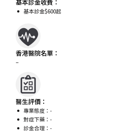
基本診金收費：
基本診金$600起
香港醫院名單：
–
醫生評價：
專業態度：-
對症下藥：-
診金合理：-