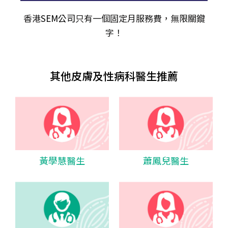
香港
SEM公司
只有一個固定月服務費，無限關𨫡
字！
其他皮膚及性病科醫生推薦
黃學慧醫生
蕭鳳兒醫生