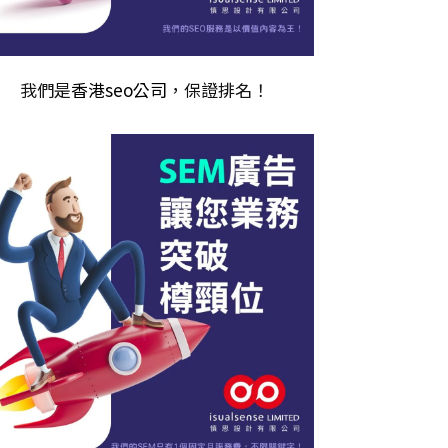
我們是
香港seo公司
，保證排名！