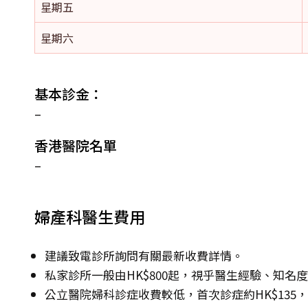
星期五
星期六
基本診金：
–
香港醫院名單
–
婦產科醫生費用
建議致電診所詢問有關最新收費詳情。
私家診所一般由HK$800起，視乎醫生經驗、知名
公立醫院婦科診症收費較低，首次診症約HK$135，其後