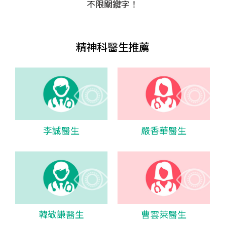
不限關𨫡字！
精神科醫生推薦
李誠醫生
嚴香華醫生
韓敬謙醫生
曹雲萊醫生