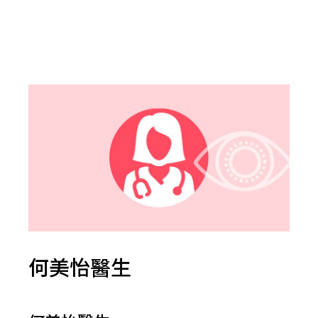
何美怡醫生