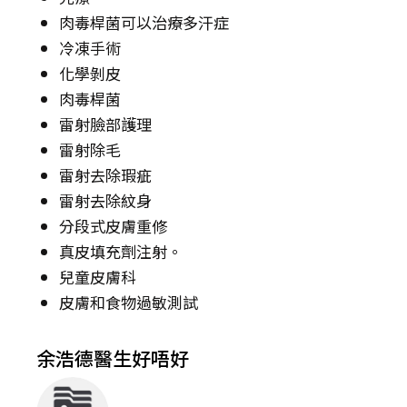
肉毒桿菌可以治療多汗症
冷凍手術
化學剝皮
肉毒桿菌
雷射臉部護理
雷射除毛
雷射去除瑕疵
雷射去除紋身
分段式皮膚重修
真皮填充劑注射。
兒童皮膚科
皮膚和食物過敏測試
余浩德醫生好唔好