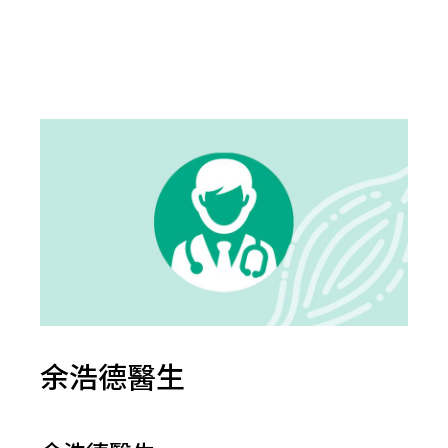
余浩德醫生