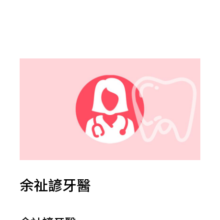
余祉諺牙醫