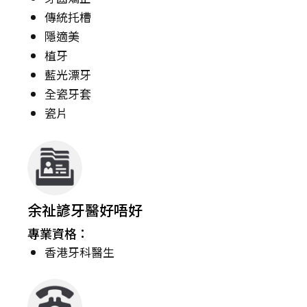
傳統托槽
隱適美
植牙
藍光漂牙
全瓷牙套
瓷片
余祉諺牙醫好唔好
專業資格：
香港牙科醫生