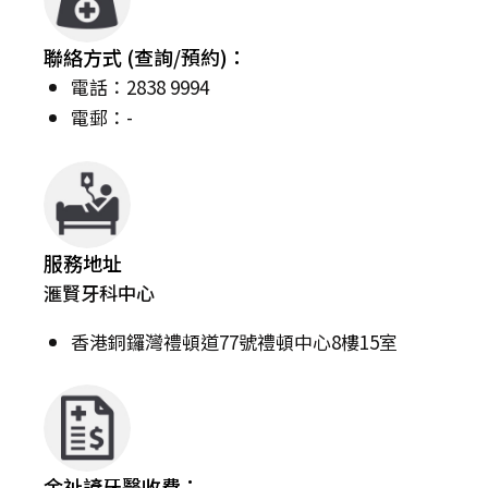
聯絡方式 (查詢/預約)：
電話：2838 9994
電郵：-
服務地址
滙賢牙科中心
香港銅鑼灣禮頓道77號禮頓中心8樓15室
余祉諺牙醫收費：