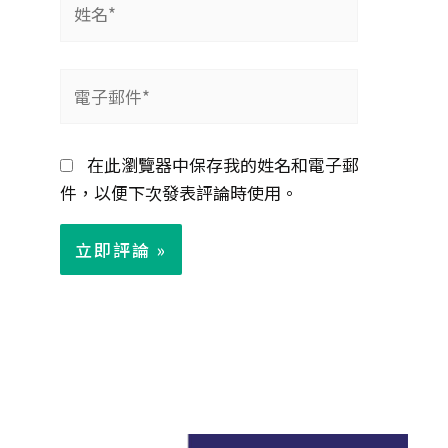
名
*
電
子
郵
在此瀏覽器中保存我的姓名和電子郵
件
件，以便下次發表評論時使用。
*