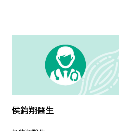
侯鈞翔醫生