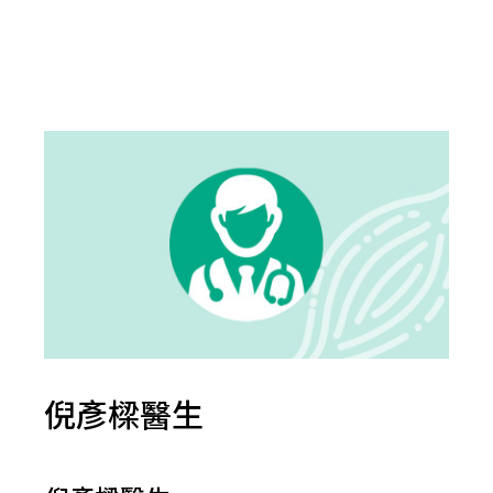
倪彥樑醫生