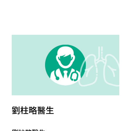
劉柱略醫生