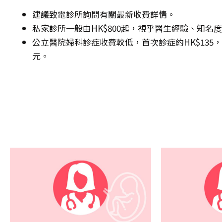
建議致電診所詢問有關最新收費詳情。
私家診所一般由HK$800起，視乎醫生經驗、知名
公立醫院婦科診症收費較低，首次診症約HK$135，其後
元。