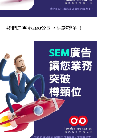
我們是
香港seo公司
，保證排名！