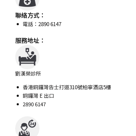
聯絡方式：
電話：2890 6147
服務地址：
劉漢榮診所
香港銅鑼灣告士打道310號柏寧酒店5樓
銅鑼灣 E 出口
2890 6147