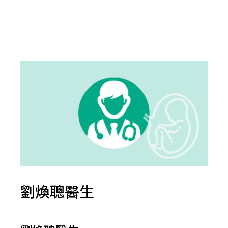
劉煥聰醫生