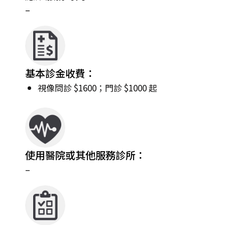
–
基本診金收費：
視像問診 $1600；門診 $1000 起
使用醫院或其他服務診所：
–