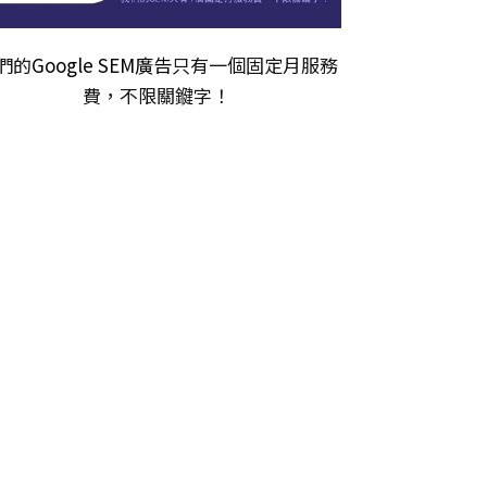
們的
Google SEM廣告
只有一個固定月服務
費，不限關𨫡字！