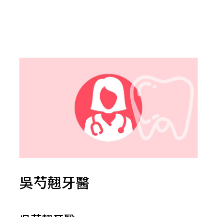
吳芍翹牙醫