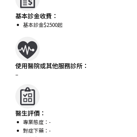
基本診金收費：
基本診金$2500起
使用醫院或其他服務診所：
–
醫生評價：
專業態度：-
對症下藥：-