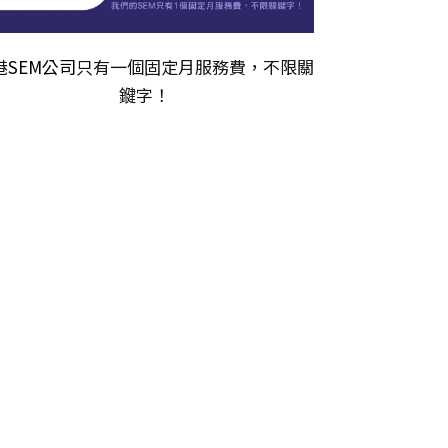
港
SEM公司
只有一個固定月服務費，不限關
𨫡字！