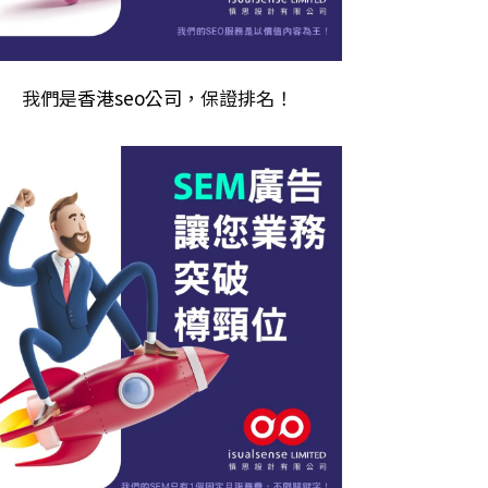
我們是
香港seo公司
，保證排名！