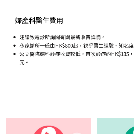
婦產科醫生費用
建議致電診所詢問有關最新收費詳情。
私家診所一般由HK$800起，視乎醫生經驗、知名
公立醫院婦科診症收費較低，首次診症約HK$135，其後
元。