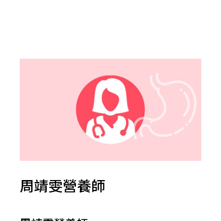
周靖雯營養師