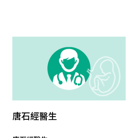
唐石經醫生