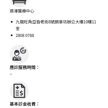
德澤醫療中心
九龍旺角亞皆老街8號朗豪坊辦公大樓10樓11
室
2808 0788
應診服務時間：
–
基本診金收費：