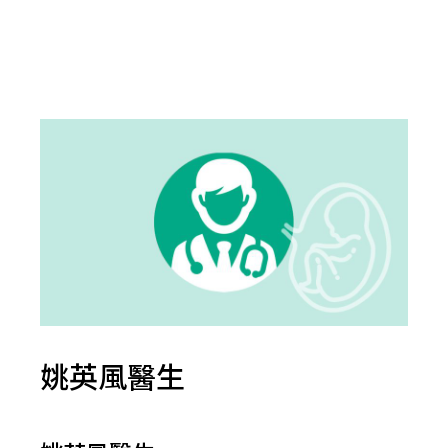
姚英風醫生