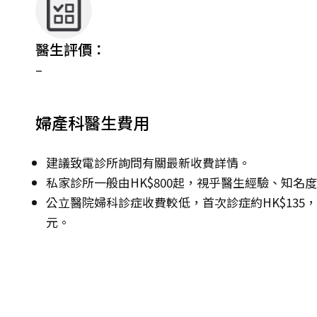
醫生評價：
–
婦產科醫生費用
建議致電診所詢問有關最新收費詳情。
私家診所一般由HK$800起，視乎醫生經驗、知名
公立醫院婦科診症收費較低，首次診症約HK$135，其後
元。