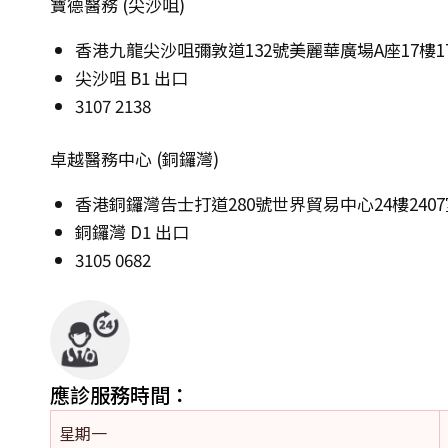
寶德醫務 (尖沙咀)
香港九龍尖沙咀彌敦道132號美麗華廣場A座17樓17
尖沙咀 B1 出口
3107 2138
卓越醫務中心 (銅鑼灣)
香港銅鑼灣告士打道280號世界貿易中心24樓2407
銅鑼灣 D1 出口
3105 0682
應診服務時間：
星期一