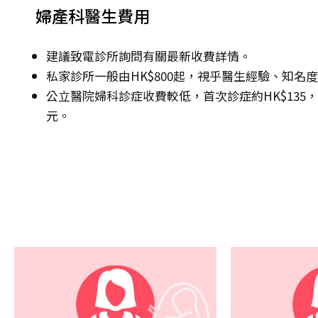
婦產科醫生費用
建議致電診所詢問有關最新收費詳情。
私家診所一般由HK$800起，視乎醫生經驗、知名
公立醫院婦科診症收費較低，首次診症約HK$135，其後
元。