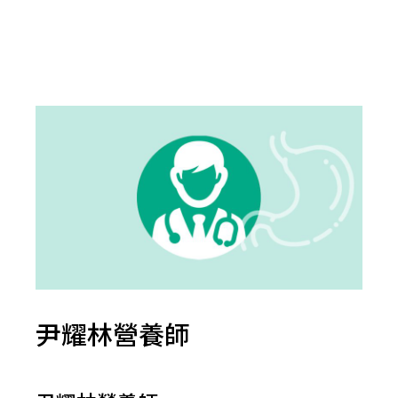
尹耀林營養師