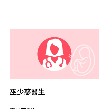
巫少慈醫生