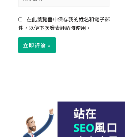
子
郵
在此瀏覽器中保存我的姓名和電子郵
件
件，以便下次發表評論時使用。
*