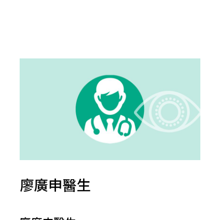
廖廣申醫生