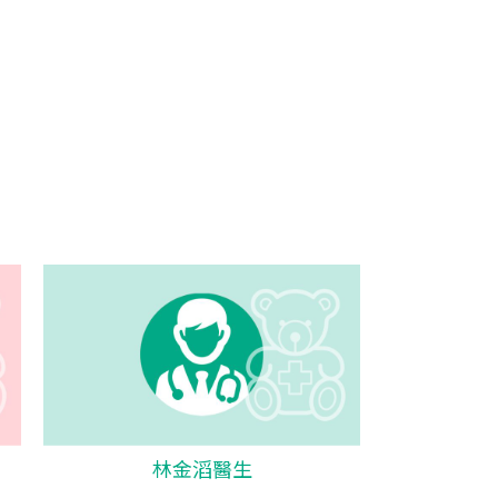
林金滔醫生