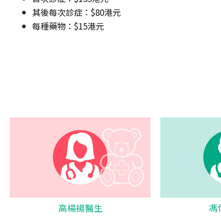
其後每次診症：$80港元
每種藥物：$15港元
高楊揚醫生
馮