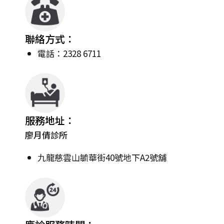
聯絡方式：
電話：2328 6711
服務地址：
廖月倩診所
九龍慈雲山毓華街40號地下A2號舖