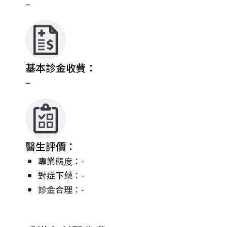
–
基本診金收費：
–
醫生評價：
專業態度：-
對症下藥：-
診金合理：-