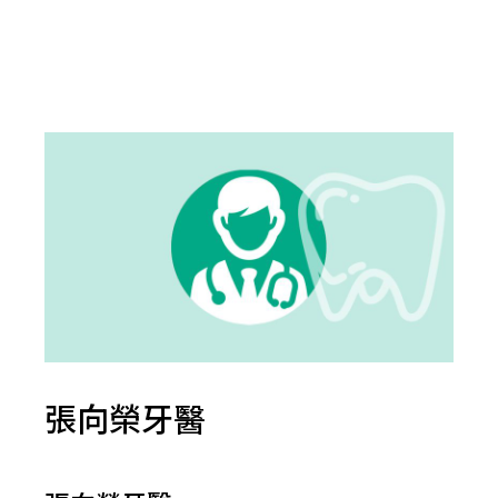
張向榮牙醫