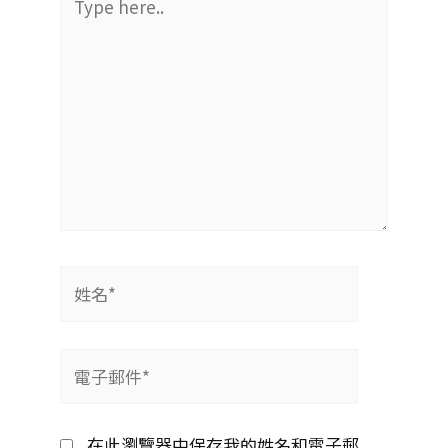
here..
姓
名
*
電
子
郵
在此瀏覽器中保存我的姓名和電子郵
件