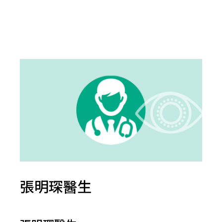
張明琛醫生