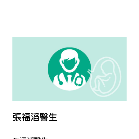
張福滔醫生