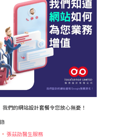
我們的
網站設計套餐
令您放心無憂！
錄
張茲劭醫生服務