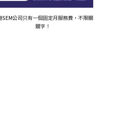
港
SEM公司
只有一個固定月服務費，不限關
𨫡字！