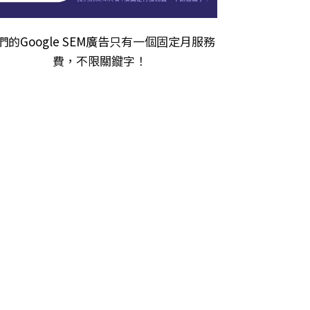
們的
Google SEM廣告
只有一個固定月服務
費，不限關𨫡字！