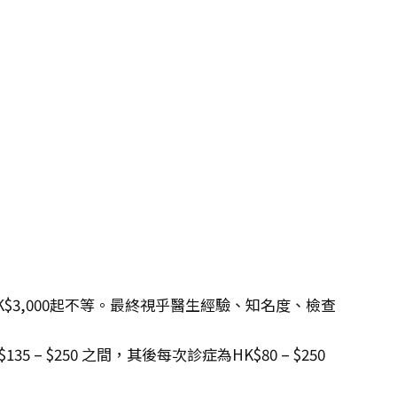
K$3,000起不等。最終視乎醫生經驗、知名度、檢查
 $250 之間，其後每次診症為HK$80 – $250
。