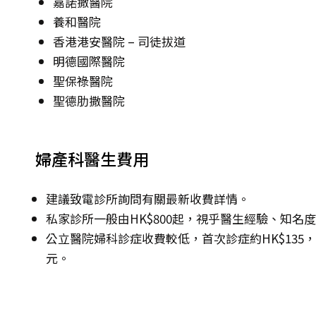
嘉諾撒醫院
養和醫院
香港港安醫院 – 司徒拔道
明德國際醫院
聖保祿醫院
聖德肋撒醫院
婦產科醫生費用
建議致電診所詢問有關最新收費詳情。
私家診所一般由HK$800起，視乎醫生經驗、知名
公立醫院婦科診症收費較低，首次診症約HK$135，其後
元。