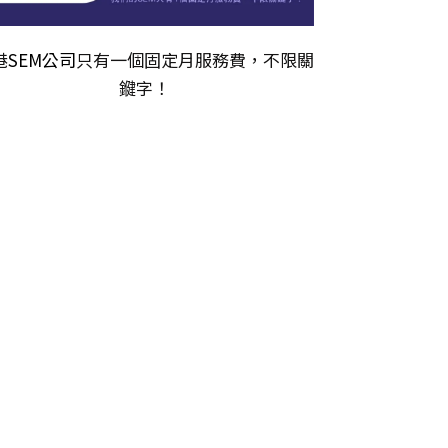
港
SEM公司
只有一個固定月服務費，不限關
𨫡字！