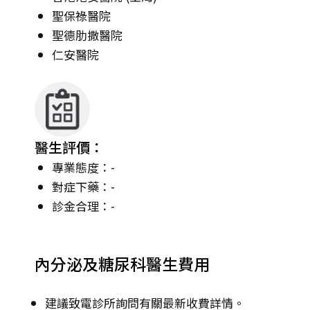
聖保祿醫院
聖德肋撒醫院
仁安醫院
醫生評價：
專業態度：-
對症下藥：-
診金合理：-
內分泌及糖尿科醫生費用
建議致電診所詢問有關最新收費詳情。