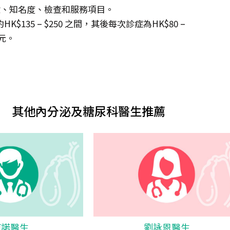
生經驗、知名度、檢查和服務項目。
35 – $250 之間，其後每次診症為HK$80 –
0元。
其他內分泌及糖尿科醫生推薦
陳諾醫生
劉詠恩醫生