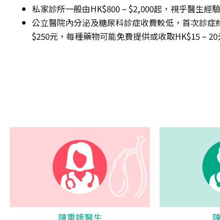
私家診所一般由HK$800 – $2,000起，視乎醫
公立醫院內分泌及糖尿科診症收費較低，首次診症約HK$1
$250元，每種藥物可能免費提供或收取HK$15 – 2
陳重娥醫生