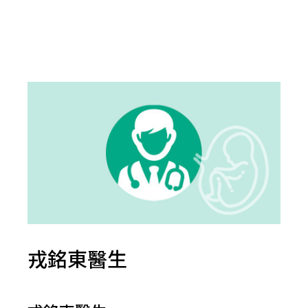
戎銘東醫生