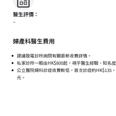
醫生評價：
–
婦產科醫生費用
建議致電診所詢問有關最新收費詳情。
私家診所一般由HK$800起，視乎醫生經驗、知名
公立醫院婦科診症收費較低，首次診症約HK$135，其後
元。