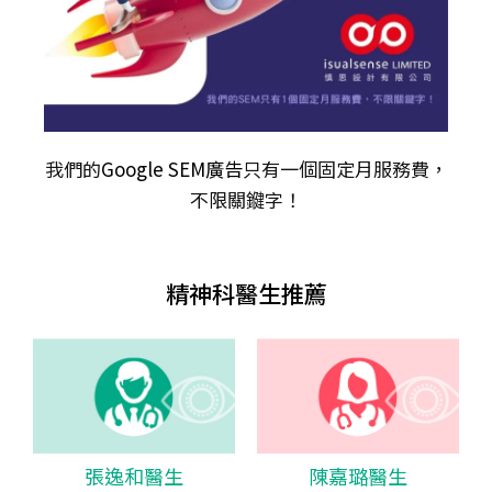
我們的
Google SEM廣告
只有一個固定月服務費，
不限關𨫡字！
精神科醫生推薦
張逸和醫生
陳嘉璐醫生