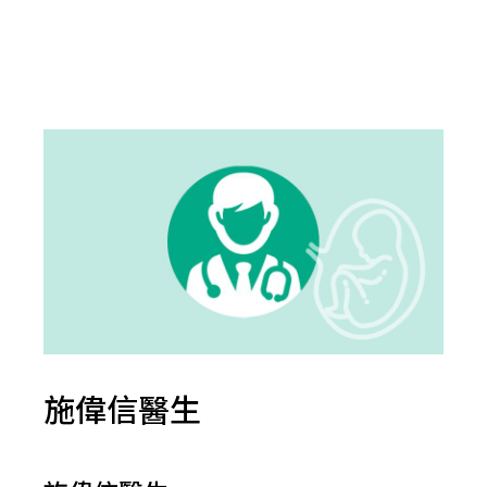
施偉信醫生