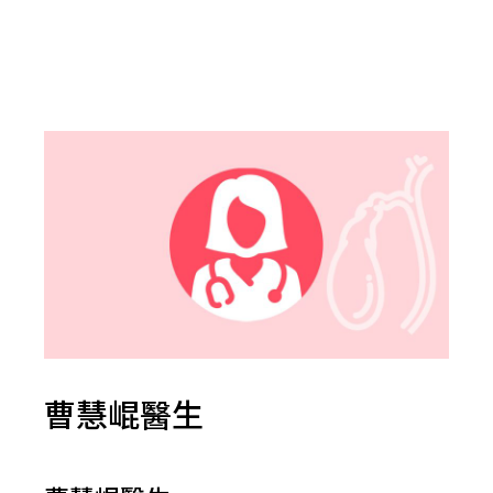
曹慧崐醫生